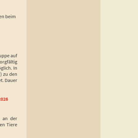
en beim
uppe auf
rgfältig
glich. In
r) zu den
et. Dauer
2026
en
an der
en Tiere
.