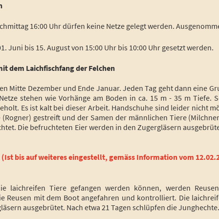
n
chmittag 16:00 Uhr dürfen keine Netze gelegt werden. Ausgenomm
. Juni bis 15. August von 15:00 Uhr bis 10:00 Uhr gesetzt werden.
mit dem Laichfischfang der Felchen
chen Mitte Dezember und Ende Januar. Jeden Tag geht dann eine Gr
Netze stehen wie Vorhänge am Boden in ca. 15 m - 35 m Tiefe. So
holt. Es ist kalt bei dieser Arbeit. Handschuhe sind leider nicht mö
e (Rogner) gestreift und der Samen der männlichen Tiere (Milchne
htet. Die befruchteten Eier werden in den Zugergläsern ausgebrüt
(Ist bis auf weiteres eingestellt, gemäss Information vom 12.02.
t die laichreifen Tiere gefangen werden können, werden Reus
e Reusen mit dem Boot angefahren und kontrolliert. Die laichreif
gläsern ausgebrütet. Nach etwa 21 Tagen schlüpfen die Junghechte