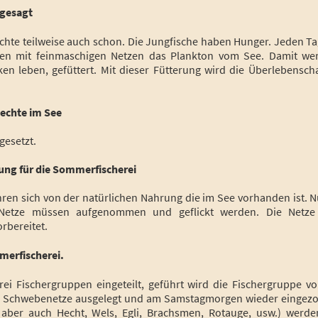
ngesagt
chte teilweise auch schon. Die Jungfische haben Hunger. Jeden Ta
len mit feinmaschigen Netzen das Plankton vom See. Damit we
ken
leben, gefüttert. Mit dieser Fütterung wird die Überlebensch
Hechte im See
gesetzt.
tung für die Sommerfischerei
hren sich von der natürlichen Nahrung die im See vorhanden ist. 
ie Netze müssen aufgenommen und geflickt werden. Die Netze
rbereitet.
mmerfischerei.
drei Fischergruppen eingeteilt, geführt wird die Fischergruppe v
e Schwebenetze ausgelegt und am Samstagmorgen wieder eingezo
 aber auch Hecht, Wels, Egli, Brachsmen, Rotauge, usw.) werde