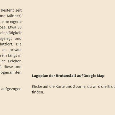
 besteht seit
 und Männer)
t eine eigene
ose. Etwa 30
instätigkeit
sgelegt und
tziert. Die
 an private
ein fängt in
lich Felchen
ft diese und
sogenannten
Lageplan der Brutanstalt auf Google Map
Klicke auf die Karte und Zoome, du wird die Brut
n aufgezogen
finden.