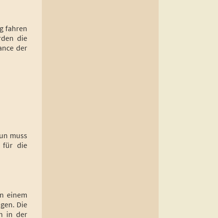
g fahren
rden die
ance der
Nun muss
 für die
on einem
gen. Die
n in der